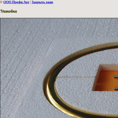
©
ООО Профи Арт
|
Закрыть окно
Упаковка